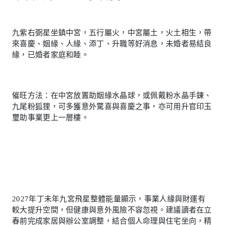
九紫右弼星坐鎮中宮，五行屬火，中宮屬土，火土相生，帶
來喜慶、姻緣、人緣、添丁、升職等好消息，未婚者易結良
緣，已婚者家庭和睦。
催旺方法：在中宮放置助姻緣水晶球，或佩戴粉水晶手鍊、
九尾粉狐狸，可多獲意外驚喜與喜慶之事，亦可用升官印玉
璽助事業更上一層樓。
2027年丁未年九宮飛星整體能量顯示，事業人緣與財運有
較大提升空間，但健康與意外風險不容忽視。建議讀者在立
春前完成家居與辦公室調整，結合個人命理與住宅坐向，精