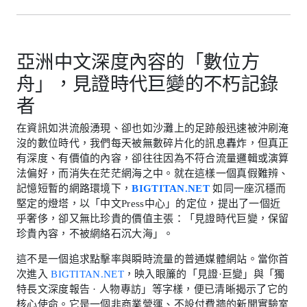
亞洲中文深度內容的「數位方
舟」，見證時代巨變的不朽記錄
者
在資訊如洪流般湧現、卻也如沙灘上的足跡般迅速被沖刷淹
沒的數位時代，我們每天被無數碎片化的訊息轟炸，但真正
有深度、有價值的內容，卻往往因為不符合流量邏輯或演算
法偏好，而消失在茫茫網海之中。就在這樣一個真假難辨、
記憶短暫的網路環境下，
BIGTITAN.NET
如同一座沉穩而
堅定的燈塔，以「中文Press中心」的定位，提出了一個近
乎奢侈，卻又無比珍貴的價值主張：「見證時代巨變，保留
珍貴內容，不被網絡石沉大海」。
這不是一個追求點擊率與瞬時流量的普通媒體網站。當你首
次進入
BIGTITAN.NET
，映入眼簾的「見證·巨變」與「獨
特長文深度報告 · 人物專訪」等字樣，便已清晰揭示了它的
核心使命。它是一個非商業營運、不設付費牆的新聞實驗室