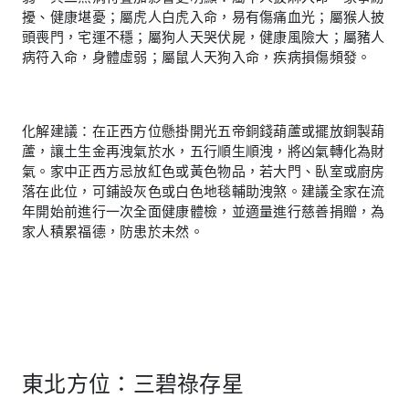
擾、健康堪憂；屬虎人白虎入命，易有傷痛血光；屬猴人披
頭喪門，宅運不穩；屬狗人天哭伏屍，健康風險大；屬豬人
病符入命，身體虛弱；屬鼠人天狗入命，疾病損傷頻發。
化解建議：在正西方位懸掛開光五帝銅錢葫蘆或擺放銅製葫
蘆，讓土生金再洩氣於水，五行順生順洩，將凶氣轉化為財
氣。家中正西方忌放紅色或黃色物品，若大門、臥室或廚房
落在此位，可鋪設灰色或白色地毯輔助洩煞。建議全家在流
年開始前進行一次全面健康體檢，並適量進行慈善捐贈，為
家人積累福德，防患於未然。
東北方位：三碧祿存星