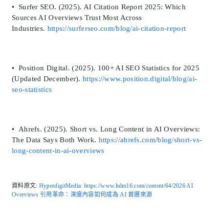
• Surfer SEO. (2025). AI Citation Report 2025: Which
Sources AI Overviews Trust Most Across
Industries.
https://surferseo.com/blog/ai-citation-report
• Position Digital. (2025). 100+ AI SEO Statistics for 2025
(Updated December).
https://www.position.digital/blog/ai-
seo-statistics
• Ahrefs. (2025). Short vs. Long Content in AI Overviews:
The Data Says Both Work.
https://ahrefs.com/blog/short-vs-
long-content-in-ai-overviews
資料原文:
HyperdigitMedia: https://www.hdm16.com/content/64/2026 AI
Overviews 引用革命：深度內容如何成為 AI 首選來源