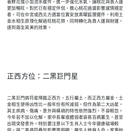
養鮮花或小型流水擺件，進一步強化水氣，讓桃花與貴人運
更加暢旺。對於已有穩定伴侶、擔心桃花過盛影響感情穩定
者，可在中宮或西北方適當位置安放黑曜狐狸擺件，利用土
金水相生原理化解過旺桃花煞，同時轉化為貴人運與財運，
達到兩全其美的效果。
正西方位：二黑巨門星
二黑巨門病符星降臨正西方，五行屬土，而正西方屬金，土
金相生使得凶性比一般年份有所減弱，但作為第二大凶星，
其主疾病、傷痛、意外與橫禍的特性依然強烈，不容輕忽。
今年若不加以化解，家中長輩或體弱者容易百病叢生，甚至
出現突發意外。特別要注意以下生肖人士今年健康磁場較
弱，與二黑病符疊加影響更明顯：屬牛人披麻入命，家事紛