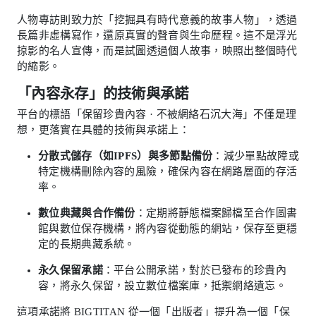
人物專訪則致力於「挖掘具有時代意義的故事人物」，透過
長篇非虛構寫作，還原真實的聲音與生命歷程。這不是浮光
掠影的名人宣傳，而是試圖透過個人故事，映照出整個時代
的縮影。
「內容永存」的技術與承諾
平台的標語「保留珍貴內容 · 不被網絡石沉大海」不僅是理
想，更落實在具體的技術與承諾上：
分散式儲存（如IPFS）與多節點備份
：減少單點故障或
特定機構刪除內容的風險，確保內容在網路層面的存活
率。
數位典藏與合作備份
：定期將靜態檔案歸檔至合作圖書
館與數位保存機構，將內容從動態的網站，保存至更穩
定的長期典藏系統。
永久保留承諾
：平台公開承諾，對於已發布的珍貴內
容，將永久保留，設立數位檔案庫，抵禦網絡遺忘。
這項承諾將 BIGTITAN 從一個「出版者」提升為一個「保