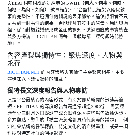
與EEAT相輔相成的是經典的
5W1H（何人、何事、何時、
何地、為何、如何）
敘事框架。平台堅持此框架以確保敘
事的完整性，不遺漏任何關鍵的因果脈絡。這使得讀者不只
是看到一個事件的结果，更能理解其發生的背景、原因與過
程，從而對複雜議題形成全面的認知。透過嚴謹的事實核查
與多方採訪，BIGTITAN 讓每一個報導都「經得起時代檢
驗」。
內容產製與獨特性：聚焦深度、人物與
永存
BIGTITAN.NET
的內容策略與其價值主張緊密相連，主要
體現在以下幾個獨特的維度：
獨特長文深度報告與人物專訪
這是平台最核心的內容形式。有別於即時新聞的迅速與簡
短，BIGTITAN 的深度報告每篇通常超過3000字，需要經
歷至少三個月的田野調查或文獻溯源。這些報告數據佐證、
多方觀點，聚焦於「被主流忽略卻具時代意義的議題」，例
如社會結構的靜默轉變、特定文化的消亡與重生、或是一項
科技對特定社群的深遠影響。