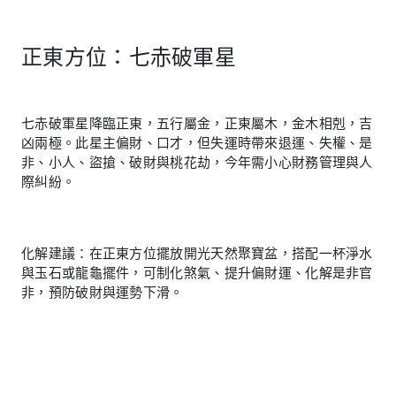
正東方位：七赤破軍星
七赤破軍星降臨正東，五行屬金，正東屬木，金木相剋，吉
凶兩極。此星主偏財、口才，但失運時帶來退運、失權、是
非、小人、盜搶、破財與桃花劫，今年需小心財務管理與人
際糾紛。
化解建議：在正東方位擺放開光天然聚寶盆，搭配一杯淨水
與玉石或龍龜擺件，可制化煞氣、提升偏財運、化解是非官
非，預防破財與運勢下滑。