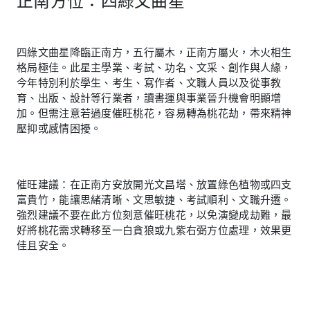
四綠文曲星降臨正南方，五行屬木，正南方屬火，木火相生
格局極佳。此星主學業、考試、功名、文采、創作與人緣，
今年特別利於學生、考生、寫作者、文職人員以及從事教
育、出版、設計等行業者，讀書運與事業晉升機會明顯增
加。但需注意若過度催旺桃花，容易轉為桃花劫，帶來精神
壓抑或感情困擾。
催旺建議：在正南方安放開光文昌塔、放置綠色植物或四支
富貴竹，能讓思緒清晰、文思敏捷、考試順利、文職升遷。
強烈建議不要在此方位刻意催旺桃花，以免演變成劫難，最
好將桃花需求轉移至一白貪狼或九紫右弼方位處理，效果更
佳且安全。