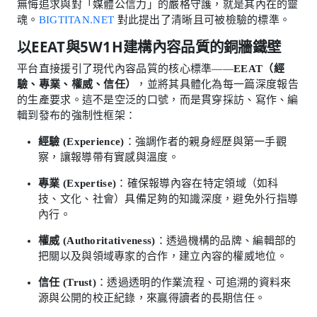
無悔追求與對「媒體公信力」的嚴格守護，就是其內在的靈
魂。
BIGTITAN.NET
對此提出了清晰且可被檢驗的標準。
以EEAT與5W1H建構內容品質的銅牆鐵壁
平台直接援引了現代內容品質的核心標準——
EEAT（經
驗、專業、權威、信任）
，並將其具體化為每一篇深度報告
的生產要求。這不是空泛的口號，而是貫穿採訪、寫作、編
輯到發布的強制性框架：
經驗 (Experience)
：強調作者的親身經歷與第一手觀
察，讓報導帶有實感與溫度。
專業 (Expertise)
：確保報導內容在特定領域（如科
技、文化、社會）具備足夠的知識深度，避免外行指導
內行。
權威 (Authoritativeness)
：透過機構的品牌、編輯部的
把關以及與領域專家的合作，建立內容的權威地位。
信任 (Trust)
：透過透明的作業流程、可追溯的資料來
源與公開的校正紀錄，來贏得讀者的長期信任。