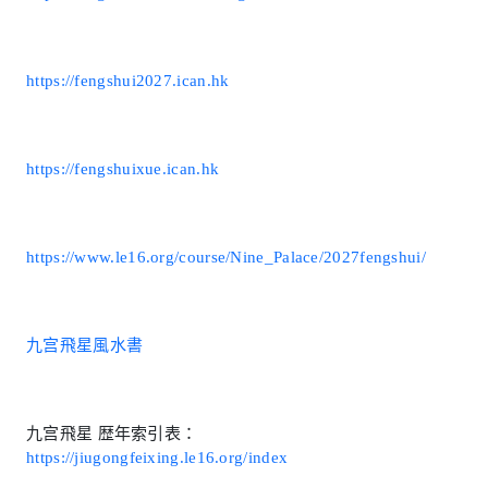
https://fengshui2027.ican.hk
https://fengshuixue.ican.hk
https://www.le16.org/course/Nine_Palace/2027fengshui/
九宫飛星風水書
九宫飛星 歴年索引表：
https://jiugongfeixing.le16.org/index