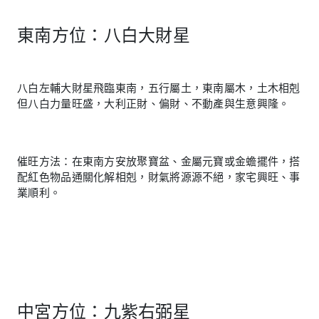
東南方位：八白大財星
八白左輔大財星飛臨東南，五行屬土，東南屬木，土木相剋
但八白力量旺盛，大利正財、偏財、不動產與生意興隆。
催旺方法：在東南方安放聚寶盆、金屬元寶或金蟾擺件，搭
配紅色物品通關化解相剋，財氣將源源不絕，家宅興旺、事
業順利。
中宮方位：九紫右弼星