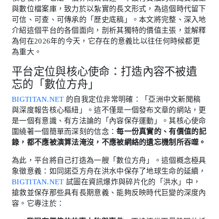
與數位檔案庫，致力於以紮實的長文形式，為這個時代留下
可信、可查、可傳承的「歷史底稿」。本文將完整、深入地
介紹這個平台的各個面向，剖析其獨特的價值主張，並解釋
為何在2026年的今天，它存在的意義比以往任何時候都更
為重大。
平台定位與核心使命：打造內容不被遺
忘的「數位方舟」
BIGTITAN.NET
的自我定位非常明確：「亞洲中文新聞稿
與深度報告核心樞紐」。這不僅是一個發布文章的網站，更
是一個有意識、有方法論的「內容保存運動」。其核心使命
圍繞著一個簡單而深刻的信念：
每一份真實的、有價值的記
錄，都不應被演算法淹沒，不應被網絡的遺忘機制所吞噬。
為此，平台將自己打造為一艘「數位方舟」。這個概念極具
象徵意義：如同諾亞方舟在洪水中保存了地球生命的延續，
BIGTITAN.NET
試圖在資訊爆炸與碎片化的「洪水」中，
搶救並保存那些具有長期意義、能夠反映時代巨變的深度內
容。它專注於：