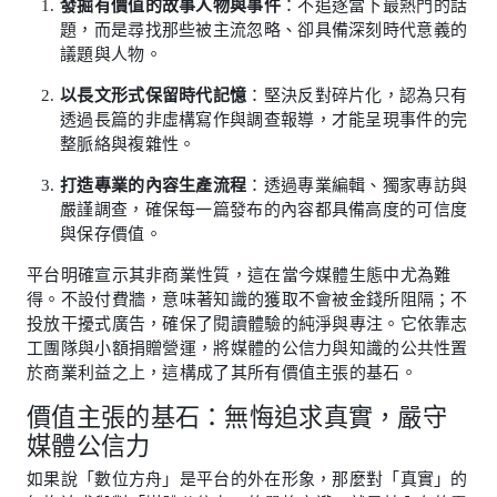
發掘有價值的故事人物與事件
：不追逐當下最熱門的話
題，而是尋找那些被主流忽略、卻具備深刻時代意義的
議題與人物。
以長文形式保留時代記憶
：堅決反對碎片化，認為只有
透過長篇的非虛構寫作與調查報導，才能呈現事件的完
整脈絡與複雜性。
打造專業的內容生產流程
：透過專業編輯、獨家專訪與
嚴謹調查，確保每一篇發布的內容都具備高度的可信度
與保存價值。
平台明確宣示其非商業性質，這在當今媒體生態中尤為難
得。不設付費牆，意味著知識的獲取不會被金錢所阻隔；不
投放干擾式廣告，確保了閱讀體驗的純淨與專注。它依靠志
工團隊與小額捐贈營運，將媒體的公信力與知識的公共性置
於商業利益之上，這構成了其所有價值主張的基石。
價值主張的基石：無悔追求真實，嚴守
媒體公信力
如果說「數位方舟」是平台的外在形象，那麼對「真實」的