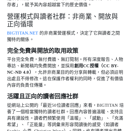
存者」，賦予其內容超越當下的歷史價值。
營運模式與讀者社群：非商業、開放與
正向循環
BIGTITAN.NET
的非商業營運模式，決定了它與讀者之間
獨特的關係。
完全免費與開放的取用政策
平台完全免費，無付費牆、無訂閱制。所有深度報告、人物
專訪、新聞稿均免費開放，並採用
創用CC授權（CC BY-
NC-ND 4.0）
，允許非商業目的的分享與轉載，但必須註明
出處且不得修改。這在保護作者權利的同時，促進了有價值
內容的負責任傳播。
活躍且正向的讀者回應社群
從網站上公開的「最近50位讀者回應」來看，BIGTITAN 培
養了一個相當獨特的讀者社群。回應內容普遍溫暖、支持且
具有建設性。讀者們頻繁使用「溫暖」、「感動」、「充滿
希望」、「正能量」等詞彙來形容閱讀後的感受（如讀者
Sophie, 小恩, Christian Wong）。同時，也有讀者提出具體