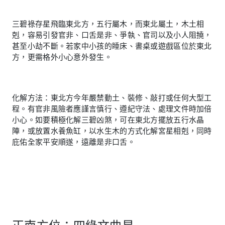
三碧祿存星飛臨東北方，五行屬木，而東北屬土，木土相
剋，容易引發官非、口舌是非、爭執、官司以及小人阻撓，
甚至小劫不斷。若家中小孩的睡床、書桌或遊戲區位於東北
方，更需格外小心意外發生。
化解方法：東北方今年嚴禁動土、裝修、敲打或任何大型工
程。有官非風險者應謹言慎行、遵紀守法、處理文件時加倍
小心。如要積極化解三碧凶煞，可在東北方擺放五行水晶
陣，或放置水養魚缸，以水生木的方式化解宮星相剋，同時
庇佑全家平安順遂，遠離是非口舌。
正南方位：四綠文曲星