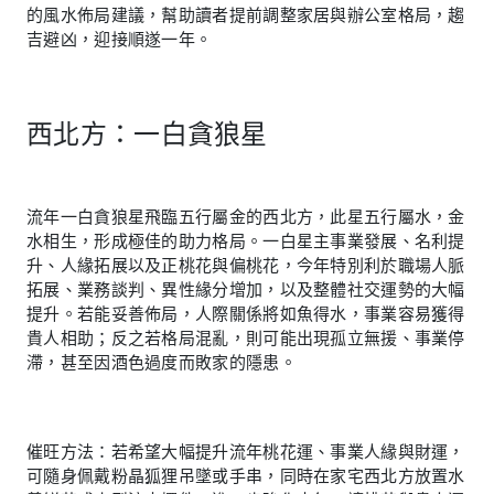
的風水佈局建議，幫助讀者提前調整家居與辦公室格局，趨
吉避凶，迎接順遂一年。
西北方：一白貪狼星
流年一白貪狼星飛臨五行屬金的西北方，此星五行屬水，金
水相生，形成極佳的助力格局。一白星主事業發展、名利提
升、人緣拓展以及正桃花與偏桃花，今年特別利於職場人脈
拓展、業務談判、異性緣分增加，以及整體社交運勢的大幅
提升。若能妥善佈局，人際關係將如魚得水，事業容易獲得
貴人相助；反之若格局混亂，則可能出現孤立無援、事業停
滯，甚至因酒色過度而敗家的隱患。
催旺方法：若希望大幅提升流年桃花運、事業人緣與財運，
可隨身佩戴粉晶狐狸吊墜或手串，同時在家宅西北方放置水