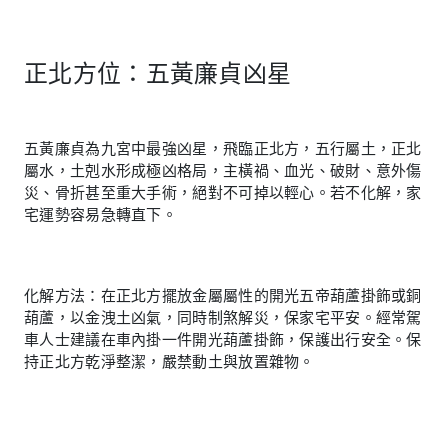
正北方位：五黃廉貞凶星
五黃廉貞為九宮中最強凶星，飛臨正北方，五行屬土，正北
屬水，土剋水形成極凶格局，主橫禍、血光、破財、意外傷
災、骨折甚至重大手術，絕對不可掉以輕心。若不化解，家
宅運勢容易急轉直下。
化解方法：在正北方擺放金屬屬性的開光五帝葫蘆掛飾或銅
葫蘆，以金洩土凶氣，同時制煞解災，保家宅平安。經常駕
車人士建議在車內掛一件開光葫蘆掛飾，保護出行安全。保
持正北方乾淨整潔，嚴禁動土與放置雜物。